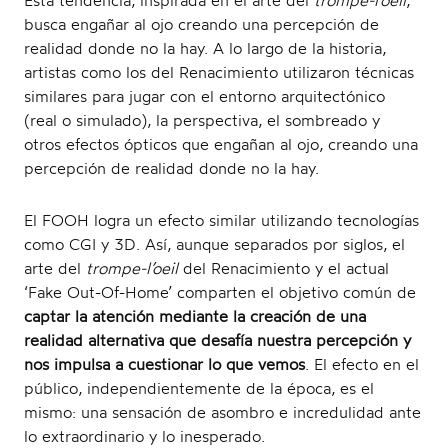
Esta tendencia, inspirada en el arte del
trompe-l’oeil
,
busca engañar al ojo creando una percepción de
t
realidad donde no la hay. A lo largo de la historia,
artistas como los del Renacimiento utilizaron técnicas
similares para jugar con el entorno arquitectónico
(real o simulado), la perspectiva, el sombreado y
i
otros efectos ópticos que engañan al ojo, creando una
percepción de realidad donde no la hay.
El FOOH logra un efecto similar utilizando tecnologías
como CGI y 3D. Así, aunque separados por siglos, el
o
arte del
trompe-l’oeil
del Renacimiento y el actual
‘Fake Out-Of-Home’ comparten el objetivo común de
captar la atención mediante la creación de una
realidad alternativa que desafía nuestra percepción y
n
nos impulsa a cuestionar lo que vemos
. El efecto en el
público, independientemente de la época, es el
mismo: una sensación de asombro e incredulidad ante
lo extraordinario y lo inesperado.