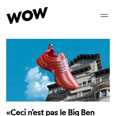
T
o
g
g
«Ceci n’est pas le Big Ben