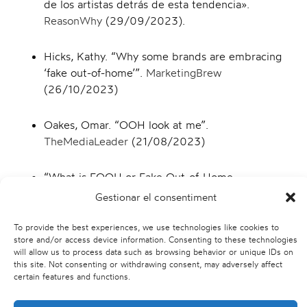
de los artistas detrás de esta tendencia».
ReasonWhy
(29/09/2023).
Hicks, Kathy. “Why some brands are embracing
‘fake out-of-home’”.
MarketingBrew
(26/10/2023)
Oakes, Omar. “OOH look at me”.
TheMediaLeader
(21/08/2023)
“What is FOOH or Fake Out-of-Home
Advertising?”.
Merca 2.0
(08/09/2023).
Gestionar el consentiment
To provide the best experiences, we use technologies like cookies to
store and/or access device information. Consenting to these technologies
will allow us to process data such as browsing behavior or unique IDs on
this site. Not consenting or withdrawing consent, may adversely affect
certain features and functions.