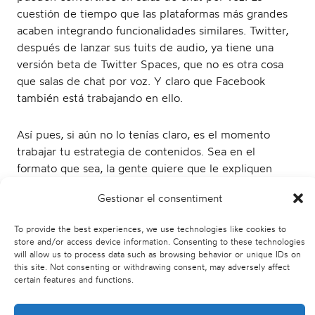
cuestión de tiempo que las plataformas más grandes
acaben integrando funcionalidades similares. Twitter,
después de lanzar sus tuits de audio, ya tiene una
versión beta de Twitter Spaces, que no es otra cosa
que salas de chat por voz. Y claro que Facebook
también está trabajando en ello.
Así pues, si aún no lo tenías claro, es el momento
trabajar tu estrategia de contenidos. Sea en el
formato que sea, la gente quiere que le expliquen
historias. Historias relevantes, que conecten con sus
Gestionar el consentiment
intereses, pero, sobre todo, con su necesidad de
distinguirse. ¿Comenzamos?
To provide the best experiences, we use technologies like cookies to
store and/or access device information. Consenting to these technologies
will allow us to process data such as browsing behavior or unique IDs on
this site. Not consenting or withdrawing consent, may adversely affect
certain features and functions.