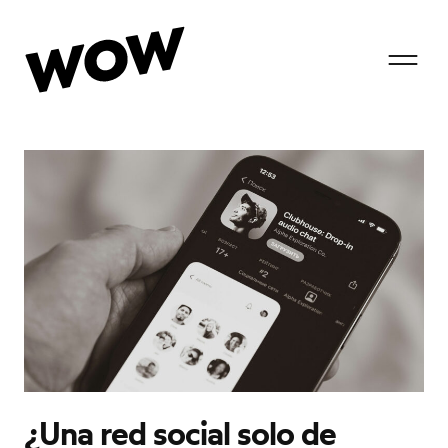
T
o
g
g
¿Una red social solo de