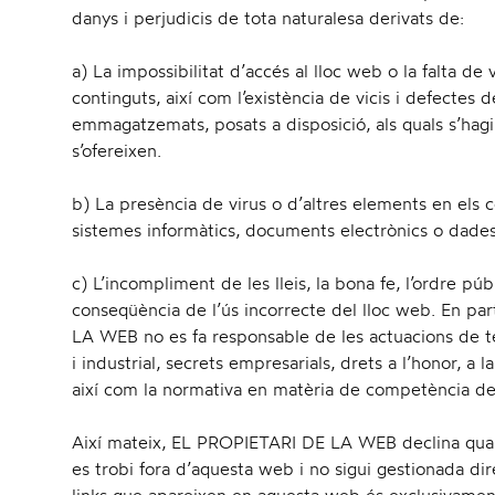
danys i perjudicis de tota naturalesa derivats de:
a) La impossibilitat d’accés al lloc web o la falta de v
continguts, així com l’existència de vicis i defectes 
emmagatzemats, posats a disposició, als quals s’hagi
s’ofereixen.
b) La presència de virus o d’altres elements en els 
sistemes informàtics, documents electrònics o dades
c) L’incompliment de les lleis, la bona fe, l’ordre públ
conseqüència de l’ús incorrecte del lloc web. En pa
LA WEB no es fa responsable de les actuacions de ter
i industrial, secrets empresarials, drets a l’honor, a la
així com la normativa en matèria de competència desllei
Així mateix, EL PROPIETARI DE LA WEB declina quals
es trobi fora d’aquesta web i no sigui gestionada d