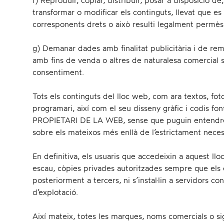
f) Reproduir, copiar, distribuir, posar a disposició d
transformar o modificar els continguts, llevat que es 
corresponents drets o això resulti legalment permès
g) Demanar dades amb finalitat publicitària i de rem
amb fins de venda o altres de naturalesa comercial se
consentiment.
Tots els continguts del lloc web, com ara textos, foto
programari, així com el seu disseny gràfic i codis fon
PROPIETARI DE LA WEB, sense que puguin entendre ce
sobre els mateixos més enllà de l’estrictament neces
En definitiva, els usuaris que accedeixin a aquest llo
escau, còpies privades autoritzades sempre que els 
posteriorment a tercers, ni s’instal·lin a servidors c
d’explotació.
Així mateix, totes les marques, noms comercials o si