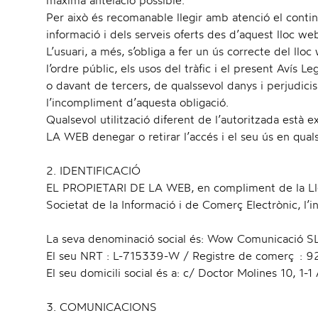
màxima antelació possible.
Per això és recomanable llegir amb atenció el conting
informació i dels serveis oferts des d’aquest lloc we
L’usuari, a més, s’obliga a fer un ús correcte del llo
l’ordre públic, els usos del tràfic i el present Aví
o davant de tercers, de qualssevol danys i perjudic
l’incompliment d’aquesta obligació.
Qualsevol utilització diferent de l’autoritzada est
LA WEB denegar o retirar l’accés i el seu ús en qua
2. IDENTIFICACIÓ
EL PROPIETARI DE LA WEB, en compliment de la Llei
Societat de la Informació i de Comerç Electrònic, l’i
La seva denominació social és: Wow Comunicació S
El seu NRT : L-715339-W / Registre de comerç :
El seu domicili social és a: c/ Doctor Molines 10, 1
3. COMUNICACIONS