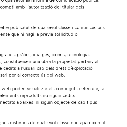
e, o qualsevol altra forma de comunicació pública,
compti amb l’autorització del titular dels
.
etre publicitat de qualsevol classe i comunicacions
nse que hi hagi la prèvia sol·licitud o
grafies, gràfics, imatges, icones, tecnologia,
t, constitueixen una obra la propietat pertany al
dits a l’usuari cap dels drets d’explotació
sari per al correcte ús del web.
c web poden visualitzar els continguts i efectuar, si
elements reproduïts no siguin cedits
onnectats a xarxes, ni siguin objecte de cap tipus
gnes distintius de qualsevol classe que apareixen al