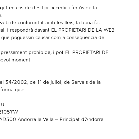
ut en cas de desitjar accedir i fer ús de la
l
b.
c web de conformitat amb les lleis, la bona fe,
s Legal, i respondrà davant EL PROPIETARI DE LA WEB
is que poguessin causar com a conseqüència de
e
à expressament prohibida, i pot EL PROPIETARI DE
lsevol moment.
n
 34/2002, de 11 de juliol, de Serveis de la
nforma que:
LU
 921057W
a
-1 AD500 Andorra la Vella – Principat d’Andorra