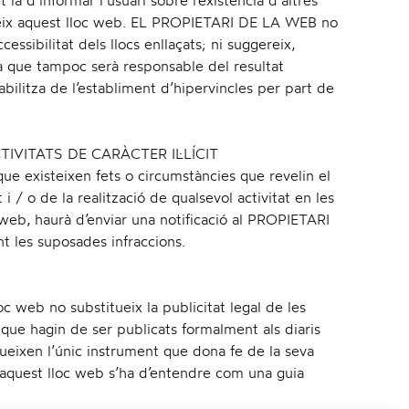
a d’informar l’usuari sobre l’existència d’altres
ereix aquest lloc web. EL PROPIETARI DE LA WEB no
essibilitat dels llocs enllaçats; ni suggereix,
a que tampoc serà responsable del resultat
litza de l’establiment d’hipervincles per part de
IVITATS DE CARÀCTER IL·LÍCIT
que existeixen fets o circumstàncies que revelin el
t i / o de la realització de qualsevol activitat en les
 web, haurà d’enviar una notificació al PROPIETARI
t les suposades infraccions.
loc web no substitueix la publicitat legal de les
s que hagin de ser publicats formalment als diaris
tueixen l’únic instrument que dona fe de la seva
n aquest lloc web s’ha d’entendre com una guia