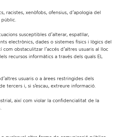
t
cs, racistes, xenòfobs, ofensius, d’apologia del
 públic.
tuacions susceptibles d’alterar, espatllar,
s electrònics, dades o sistemes físics i lògics del
i
om obstaculitzar l’accés d’altres usuaris al lloc
els recursos informàtics a través dels quals EL
o
d’altres usuaris o a àrees restringides dels
tercers i, si s’escau, extreure informació.
trial, així com violar la confidencialitat de la
.
n