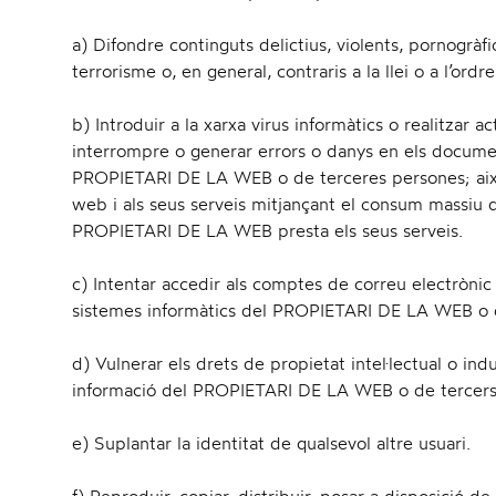
a) Difondre continguts delictius, violents, pornogràfi
terrorisme o, en general, contraris a la llei o a l’ordre
b) Introduir a la xarxa virus informàtics o realitzar ac
interrompre o generar errors o danys en els document
PROPIETARI DE LA WEB o de terceres persones; així c
web i als seus serveis mitjançant el consum massiu d
PROPIETARI DE LA WEB presta els seus serveis.
c) Intentar accedir als comptes de correu electrònic 
sistemes informàtics del PROPIETARI DE LA WEB o de 
d) Vulnerar els drets de propietat intel·lectual o indus
informació del PROPIETARI DE LA WEB o de tercers
e) Suplantar la identitat de qualsevol altre usuari.