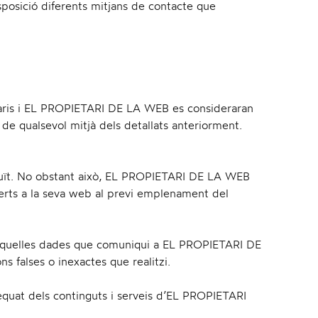
posició diferents mitjans de contacte que
v
i
suaris i EL PROPIETARI DE LA WEB es consideraran
s de qualsevol mitjà dels detallats anteriorment.
gratuït. No obstant això, EL PROPIETARI DE LA WEB
g
oferts a la seva web al previ emplenament del
tes aquelles dades que comuniqui a EL PROPIETARI DE
a
s falses o inexactes que realitzi.
quat dels continguts i serveis d’EL PROPIETARI