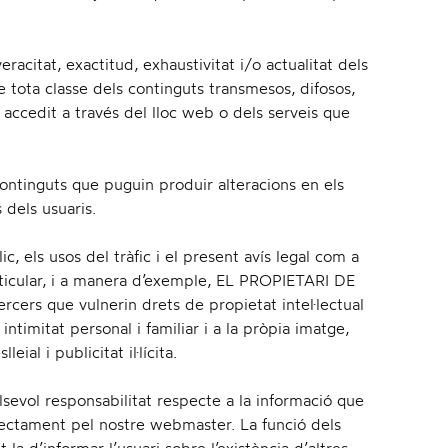
eracitat, exactitud, exhaustivitat i/o actualitat dels
de tota classe dels continguts transmesos, difosos,
 accedit a través del lloc web o dels serveis que
continguts que puguin produir alteracions en els
 dels usuaris.
ic, els usos del tràfic i el present avís legal com a
rticular, i a manera d’exemple, EL PROPIETARI DE
cers que vulnerin drets de propietat intel·lectual
 intimitat personal i familiar i a la pròpia imatge,
al i publicitat il·lícita.
evol responsabilitat respecte a la informació que
irectament pel nostre webmaster. La funció dels