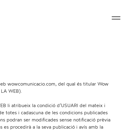
T
o
g
loc web wowcomunicacio.com, del qual és titular Wow
 LA WEB).
 li atribueix la condició d’USUARI del mateix i
de totes i cadascuna de les condicions publicades
g
ons podran ser modificades sense notificació prèvia
s procedirà a la seva publicació i avís amb la