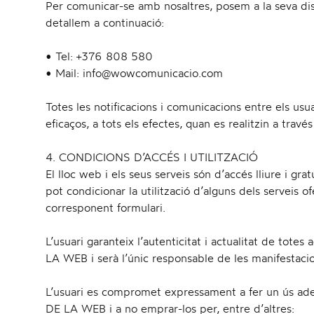
Per comunicar-se amb nosaltres, posem a la seva dis
detallem a continuació:
• Tel: +376 808 580
• Mail: info@wowcomunicacio.com
Totes les notificacions i comunicacions entre els u
eficaços, a tots els efectes, quan es realitzin a travé
4. CONDICIONS D’ACCÉS I UTILITZACIÓ
El lloc web i els seus serveis són d’accés lliure i 
pot condicionar la utilització d’alguns dels serveis 
corresponent formulari.
L’usuari garanteix l’autenticitat i actualitat de to
LA WEB i serà l’únic responsable de les manifestacion
L’usuari es compromet expressament a fer un ús ade
DE LA WEB i a no emprar-los per, entre d’altres: