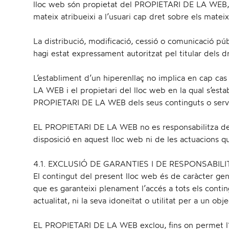
lloc web són propietat del PROPIETARI DE LA WEB, 
mateix atribueixi a l’usuari cap dret sobre els mateix
La distribució, modificació, cessió o comunicació púb
hagi estat expressament autoritzat pel titular dels d
L’establiment d’un hiperenllaç no implica en cap cas
LA WEB i el propietari del lloc web en la qual s’estab
PROPIETARI DE LA WEB dels seus continguts o serv
EL PROPIETARI DE LA WEB no es responsabilitza de l’
disposició en aquest lloc web ni de les actuacions qu
4.1. EXCLUSIÓ DE GARANTIES I DE RESPONSABILIT
El contingut del present lloc web és de caràcter gen
que es garanteixi plenament l’accés a tots els conting
actualitat, ni la seva idoneïtat o utilitat per a un obje
EL PROPIETARI DE LA WEB exclou, fins on permet l’o