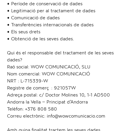
• Període de conservació de dades
• Legitimació per al tractament de dades
l
• Comunicació de dades
• Transferències internacionals de dades
• Els seus drets
• Obtenció de les seves dades.
e
Qui és el responsable del tractament de les seves
dades?
Raó social: WOW COMUNICACIÓ, SLU
Nom comercial: WOW COMUNICACIÓ
n
NRT : L-715339-W
Registre de comerç : 921057W
Adreça postal: c/ Doctor Molines 10, 1-1 AD500
Andorra la Vella – Principat d’Andorra
Telèfon: +376 808 580
a
Correu electrònic: info@wowcomunicacio.com
Amb quina finalitat tractem les seves dades