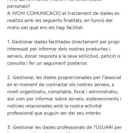
personals?
v
A WOW COMUNICACIO el tractament de dades es
realitza amb les següents finalitats, en funció del
motiu pel qual ens els hagi facilitat:
1. Gestionar dades facilitades directament pel propi
i
interessat per informar dels nostres productes i
serveis, donar resposta a la seva sol·licitud, petició o
consulta i fer un seguiment posterior.
g
2. Gestionar, les dades proporcionades per l’associat
en el moment de contractar els nostres serveis, a
nivell organitzatiu, comptable, fiscal i administratiu,
així com per informar sobre serveis, esdeveniments i
notícies relacionades amb la nostra activitat
a
professional que puguin ser del seu interès.
3. Gestionar les dades professionals de l’USUARI per