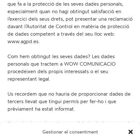
que fa a la protecció de les seves dades personals,
especialment quan no hagi obtingut satisfacció en
l’exercici dels seus drets, pot presentar una reclamació
davant l’Autoritat de Control en matèria de protecció
de dades competent a través del seu lloc web:
www.agpd.es.
Com hem obtingut les seves dades? Les dades
personals que tractem a WOW COMUNICACIO
procedeixen dels propis interessats o el seu
representant legal.
Us recordem que no hauria de proporcionar dades de
tercers llevat que tingui permís per fer-ho i que
prèviament ha estat informat.
No es tracten categories especials de dades personals
(són aquelles dades que revelen l’origen ètnic o racial,
Gestionar el consentiment
les opinions polítiques, les conviccions religioses o