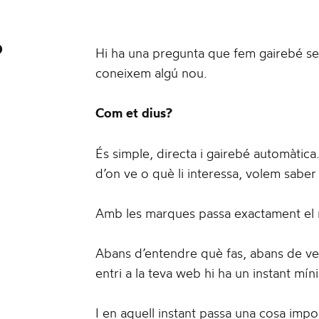
?
Hi ha una pregunta que fem gairebé s
coneixem algú nou.
Com et dius?
És simple, directa i gairebé automàtic
d’on ve o què li interessa, volem saber
Amb les marques passa exactament el 
Abans d’entendre què fas, abans de veu
entri a la teva web hi ha un instant mí
I en aquell instant passa una cosa impo