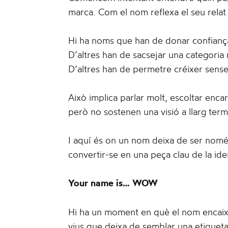
marca. Com el nom reflexa el seu relat
Hi ha noms que han de donar confianç
D’altres han de sacsejar una categoria
D’altres han de permetre créixer sense
Això implica parlar molt, escoltar enc
però no sostenen una visió a llarg termi
I aquí és on un nom deixa de ser nomé
convertir-se en una peça clau de la iden
Your name is… WOW
Hi ha un moment en què el nom encaix
vius que deixa de semblar una etiquet