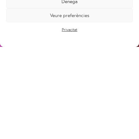
Denega
Veure preferències
Privacitat
Treu el millor de tu
Projectes
El sacrifici, l'esforç i la superació són els eixos
d'una campanya que busca empoderar a
Serveis
l'usuari, convertir-lo en part activa de la seva
millor versió. Una campanya que busca
Equip
rellançar la marca del Club de Caldea en
Blog
plena recuperació postpandèmia.
Client