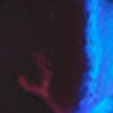
t
i
o
n