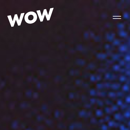
T
o
g
g