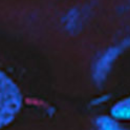
v
i
g
a