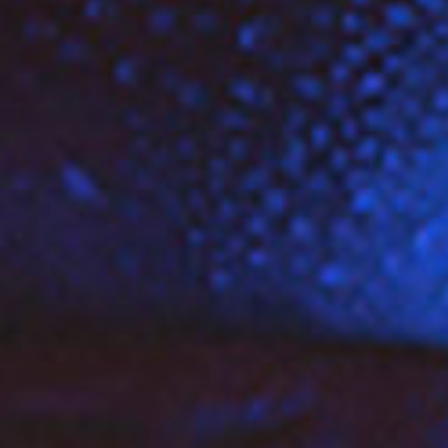
l
e
n
a